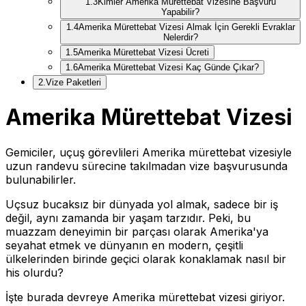
1
.
3
Kimler Amerika Mürettebat Vizesine Başvuru
Yapabilir?
1
.
4
Amerika Mürettebat Vizesi Almak İçin Gerekli Evraklar
Nelerdir?
1
.
5
Amerika Mürettebat Vizesi Ücreti
1
.
6
Amerika Mürettebat Vizesi Kaç Günde Çıkar?
2
.
Vize Paketleri
Amerika Mürettebat Vizesi
Gemiciler, uçuş görevlileri Amerika mürettebat vizesiyle
uzun randevu sürecine takılmadan vize başvurusunda
bulunabilirler.
Uçsuz bucaksız bir dünyada yol almak, sadece bir iş
değil, aynı zamanda bir yaşam tarzıdır. Peki, bu
muazzam deneyimin bir parçası olarak Amerika'ya
seyahat etmek ve dünyanın en modern, çeşitli
ülkelerinden birinde geçici olarak konaklamak nasıl bir
his olurdu?
İşte burada devreye Amerika mürettebat vizesi giriyor.