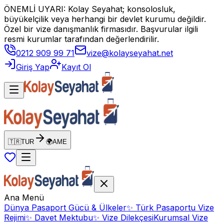
ÖNEMLİ UYARI: Kolay Seyahat; konsolosluk,
büyükelçilik veya herhangi bir devlet kurumu değildir.
Özel bir vize danışmanlık firmasıdır. Başvurular ilgili
resmi kurumlar tarafından değerlendirilir.
0212 909 99 71
vize@kolayseyahat.net
Giriş Yap
Kayıt Ol
🇹🇷
TUR
🌍
AME
Ana Menü
Dünya Pasaport Gücü & Ülkeler
✨
Türk Pasaportu Vize
Rejimi
✨
Davet Mektubu
✨
Vize Dilekçesi
Kurumsal Vize