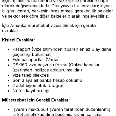
kişinin; meslek durumuna ve vize tipi ile süresine bağlı
olarak değişebilmektedir. Dolayısıyla bu evrakları; kişisel
bilgileri içeren, herkesin ibraz etmesi gereken ilk belgeler
ve sektörlere göre diğer belgeler olarak inceleyebiliriz.
İşte Amerika mürettebat vizesi almak için gerekli
evraklar:
Kişisel Evraklar:
Pasaport (Vize bitiminden itibaren en az 6 ay daha
geçerliliği bulunmalı)
Eski pasaportlar (Varsa)
DS-160 vize başvuru formu (Online kanallar
üzerinden İngilizce doldurulmalıdır.)
Vize talep dilekçesi
Son 3 aya ait banka hesap dökümü
2 adet biyometrik fotoğraf
Nüfus kayıt örneği
Mürettebat İçin Gerekli Evraklar:
İşveren mektubu (İşveren tarafından düzenlenmiş
şirket antetli kağıdına basılmış, kişinin çalışma