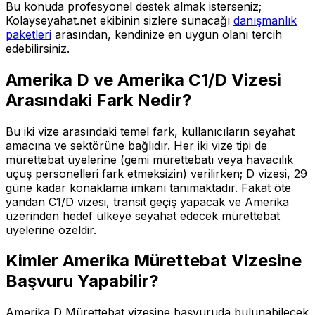
Bu konuda profesyonel destek almak isterseniz;
Kolayseyahat.net ekibinin sizlere sunacağı
danışmanlık
paketleri
arasından, kendinize en uygun olanı tercih
edebilirsiniz.
Amerika D ve Amerika C1/D Vizesi
Arasındaki Fark Nedir?
Bu iki vize arasındaki temel fark, kullanıcıların seyahat
amacına ve sektörüne bağlıdır. Her iki vize tipi de
mürettebat üyelerine (gemi mürettebatı veya havacılık
uçuş personelleri fark etmeksizin) verilirken; D vizesi, 29
güne kadar konaklama imkanı tanımaktadır. Fakat öte
yandan C1/D vizesi, transit geçiş yapacak ve Amerika
üzerinden hedef ülkeye seyahat edecek mürettebat
üyelerine özeldir.
Kimler Amerika Mürettebat Vizesine
Başvuru Yapabilir?
Amerika D Mürettebat vizesine başvuruda bulunabilecek