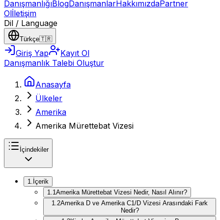
Danışmanlığı
Blog
Danışmanlar
Hakkımızda
Partner
Ol
İletişim
Dil / Language
Türkçe
🇹🇷
Giriş Yap
Kayıt Ol
Danışmanlık Talebi Oluştur
Anasayfa
Ülkeler
Amerika
Amerika Mürettebat Vizesi
İçindekiler
1
.
İçerik
1
.
1
Amerika Mürettebat Vizesi Nedir, Nasıl Alınır?
1
.
2
Amerika D ve Amerika C1/D Vizesi Arasındaki Fark
Nedir?