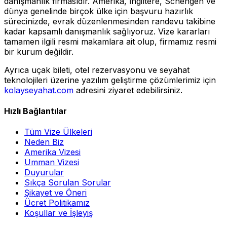
danışmanlık firmasıdır. Amerika, İngiltere, Schengen ve
dünya genelinde birçok ülke için başvuru hazırlık
sürecinizde, evrak düzenlenmesinden randevu takibine
kadar kapsamlı danışmanlık sağlıyoruz. Vize kararları
tamamen ilgili resmi makamlara ait olup, firmamız resmi
bir kurum değildir.
Ayrıca uçak bileti, otel rezervasyonu ve seyahat
teknolojileri üzerine yazılım geliştirme çözümlerimiz için
kolayseyahat.com
adresini ziyaret edebilirsiniz.
Hızlı Bağlantılar
Tüm Vize Ülkeleri
Neden Biz
Amerika Vizesi
Umman Vizesi
Duyurular
Sıkça Sorulan Sorular
Şikayet ve Öneri
Ücret Politikamız
Koşullar ve İşleyiş