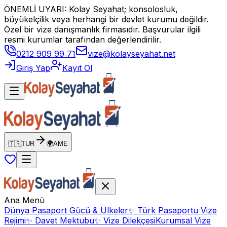
ÖNEMLİ UYARI: Kolay Seyahat; konsolosluk,
büyükelçilik veya herhangi bir devlet kurumu değildir.
Özel bir vize danışmanlık firmasıdır. Başvurular ilgili
resmi kurumlar tarafından değerlendirilir.
0212 909 99 71
vize@kolayseyahat.net
Giriş Yap
Kayıt Ol
🇹🇷
TUR
🌍
AME
Ana Menü
Dünya Pasaport Gücü & Ülkeler
✨
Türk Pasaportu Vize
Rejimi
✨
Davet Mektubu
✨
Vize Dilekçesi
Kurumsal Vize