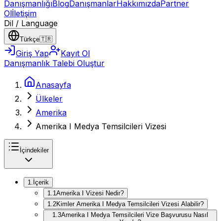
Danışmanlığı
Blog
Danışmanlar
Hakkımızda
Partner
Ol
İletişim
Dil / Language
Türkçe
🇹🇷
Giriş Yap
Kayıt Ol
Danışmanlık Talebi Oluştur
Anasayfa
Ülkeler
Amerika
Amerika I Medya Temsilcileri Vizesi
İçindekiler
1
.
İçerik
1
.
1
Amerika I Vizesi Nedir?
1
.
2
Kimler Amerika I Medya Temsilcileri Vizesi Alabilir?
1
.
3
Amerika I Medya Temsilcileri Vize Başvurusu Nasıl