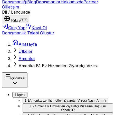
Danışmanlığı
Blog
Danışmanlar
Hakkımızda
Partner
Ol
İletişim
Dil / Language
Türkçe
🇹🇷
Giriş Yap
Kayıt Ol
Danışmanlık Talebi Oluştur
Anasayfa
Ülkeler
Amerika
Amerika B1 Ev Hizmetleri Ziyaretçi Vizesi
İçindekiler
1
.
İçerik
1
.
1
Amerika Ev Hizmetleri Ziyaretçi Vizesi Nasıl Alınır?
1
.
2
Kimler Ev Hizmetleri Ziyaretçi Vizesine Başvuru
Yapabilir?