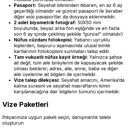
Pasaport:
Seyahat bitiminden itibaren, en az 6 ay
geçerliliği olmalıdır ve güncel pasaport ile beraber
diğer eski pasaportlar da dosyaya eklenmelidir.
2 adet biyometrik fotoğraf:
50X50 mm
boyutunda, beyaz arka fon eşliğinde ve en fazla
son 6 ay içinde çekilmiş şekilde “güncel” olmalıdır)
Nüfus cüzdanı fotokopisi:
Yabancı uyruklu
kişilerden, başvuru aşamasında ulusal kimlik
kartlarının fotokopisini sunmaları talep edilir.
Tam vukuatlı nüfus kayıt örneği:
Yalnızca şahsa
ait değil, tüm aile bireylerini de kapsayacak şekilde
olması beklenir; adres, aile, anne, baba ve diğer
aile üyelerine ait bilgileri de içermelidir.
Vize talep dilekçesi:
Seyahat amacını, Amerika’da
kalma süresini ve seyahat masraflarını kimin
karşılanacağına dair bilgilerin tümünü içermelidir.
Vize Paketleri
İhtiyacınıza uygun paketi seçin, danışmanlık talebi
oluşturun