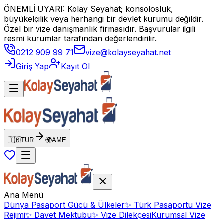
ÖNEMLİ UYARI: Kolay Seyahat; konsolosluk,
büyükelçilik veya herhangi bir devlet kurumu değildir.
Özel bir vize danışmanlık firmasıdır. Başvurular ilgili
resmi kurumlar tarafından değerlendirilir.
0212 909 99 71
vize@kolayseyahat.net
Giriş Yap
Kayıt Ol
🇹🇷
TUR
🌍
AME
Ana Menü
Dünya Pasaport Gücü & Ülkeler
✨
Türk Pasaportu Vize
Rejimi
✨
Davet Mektubu
✨
Vize Dilekçesi
Kurumsal Vize