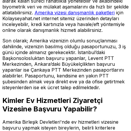
alarak kalan süreci rahatlıkla yönetebilir ve akabindeki
biyometrik veri ve mülakat aşamalarını da hızlı bir şekilde
atlatabilirsiniz.
Amerika vizesi danışmanlık paketleri
için
Kolayseyahat.net internet sitemiz üzerinden detayları
inceleyebilir, kredi kartınızla veya havale/eft yöntemiyle
online olarak danışmanlık hizmeti alabilirsiniz.
Son olarak; Amerika vizenizin olumlu sonuçlanması
dahilinde, vizenizin basılmış olduğu pasaportunuzu, 3 iş
günü içinde almanız gerekecektir. İstanbul’daki
Başkonsolosluktan başvuru yapanlar, Levent PTT
Merkezinden, Ankara’daki Büyükelçilikten başvuru
yapanlar ise Çankaya PTT Merkezinden pasaportlarını
alabilirler. Pasaportunu, kendisine en yakın PTT
şubesinden almak veya direkt eve ya da ofise getirtmek
isteyenlerden ise ek ücret talep edilmektedir.
Kimler Ev Hizmetleri Ziyaretçi
Vizesine Başvuru Yapabilir?
Amerika Birleşik Devletleri'nde ev hizmetleri vizesine
başvuru yapmak isteyen bireylerin, belirli kriterlere