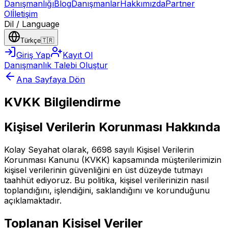
Danışmanlığı
Blog
Danışmanlar
Hakkımızda
Partner
Ol
İletişim
Dil / Language
Türkçe
🇹🇷
Giriş Yap
Kayıt Ol
Danışmanlık Talebi Oluştur
Ana Sayfaya Dön
KVKK Bilgilendirme
Kişisel Verilerin Korunması Hakkında
Kolay Seyahat olarak, 6698 sayılı Kişisel Verilerin
Korunması Kanunu (KVKK) kapsamında müşterilerimizin
kişisel verilerinin güvenliğini en üst düzeyde tutmayı
taahhüt ediyoruz. Bu politika, kişisel verilerinizin nasıl
toplandığını, işlendiğini, saklandığını ve korunduğunu
açıklamaktadır.
Toplanan Kişisel Veriler