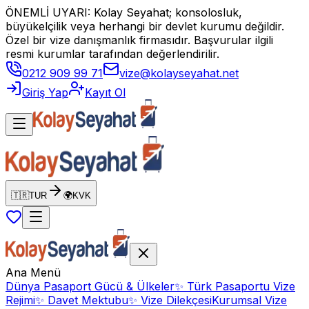
ÖNEMLİ UYARI: Kolay Seyahat; konsolosluk,
büyükelçilik veya herhangi bir devlet kurumu değildir.
Özel bir vize danışmanlık firmasıdır. Başvurular ilgili
resmi kurumlar tarafından değerlendirilir.
0212 909 99 71
vize@kolayseyahat.net
Giriş Yap
Kayıt Ol
🇹🇷
TUR
🌍
KVK
Ana Menü
Dünya Pasaport Gücü & Ülkeler
✨
Türk Pasaportu Vize
Rejimi
✨
Davet Mektubu
✨
Vize Dilekçesi
Kurumsal Vize