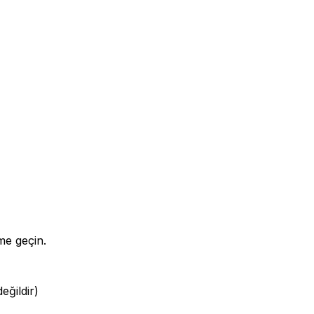
me geçin.
eğildir)