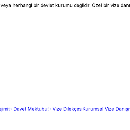
a herhangi bir devlet kurumu değildir. Özel bir vize danışm
jimi
✨
Davet Mektubu
✨
Vize Dilekçesi
Kurumsal Vize Danışm