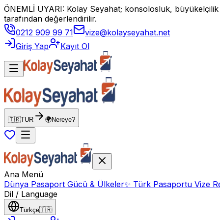
ÖNEMLİ UYARI: Kolay Seyahat; konsolosluk, büyükelçilik vey
tarafından değerlendirilir.
0212 909 99 71
vize@kolayseyahat.net
Giriş Yap
Kayıt Ol
🇹🇷
TUR
🌍
Nereye?
Ana Menü
Dünya Pasaport Gücü & Ülkeler
✨
Türk Pasaportu Vize Re
Dil / Language
Türkçe
🇹🇷