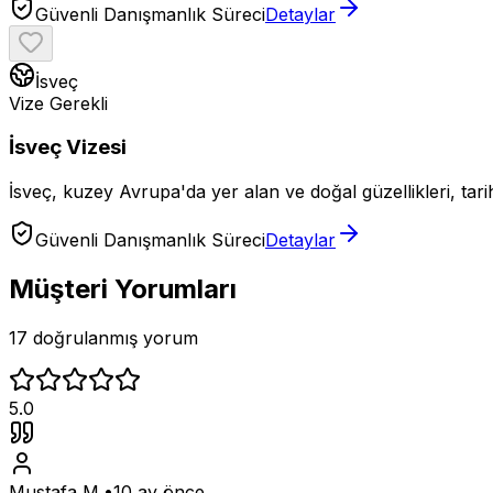
Güvenli Danışmanlık Süreci
Detaylar
İsveç
Vize Gerekli
İsveç Vizesi
İsveç, kuzey Avrupa'da yer alan ve doğal güzellikleri, tari
Güvenli Danışmanlık Süreci
Detaylar
Müşteri Yorumları
17 doğrulanmış yorum
5.0
Mustafa M.
•
10 ay önce