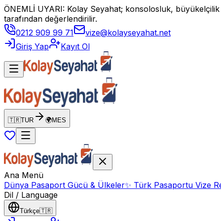
ÖNEMLİ UYARI: Kolay Seyahat; konsolosluk, büyükelçilik vey
tarafından değerlendirilir.
0212 909 99 71
vize@kolayseyahat.net
Giriş Yap
Kayıt Ol
🇹🇷
TUR
🌍
MES
Ana Menü
Dünya Pasaport Gücü & Ülkeler
✨
Türk Pasaportu Vize Re
Dil / Language
Türkçe
🇹🇷