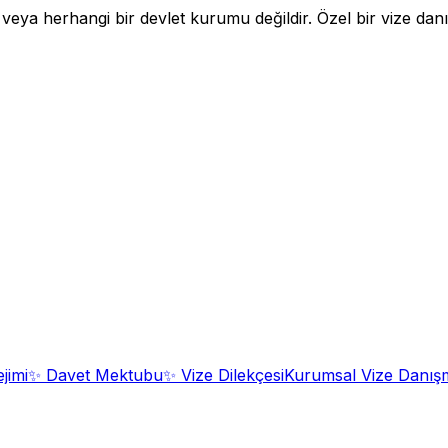
a herhangi bir devlet kurumu değildir. Özel bir vize danışm
jimi
✨
Davet Mektubu
✨
Vize Dilekçesi
Kurumsal Vize Danışm