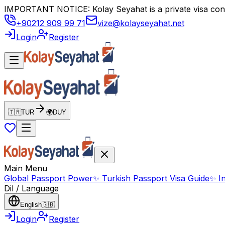
IMPORTANT NOTICE: Kolay Seyahat is a private visa consul
+90212 909 99 71
vize@kolayseyahat.net
Login
Register
🇹🇷
TUR
🌍
DUY
Main Menu
Global Passport Power
✨
Turkish Passport Visa Guide
✨
I
Dil / Language
English
🇬🇧
Login
Register