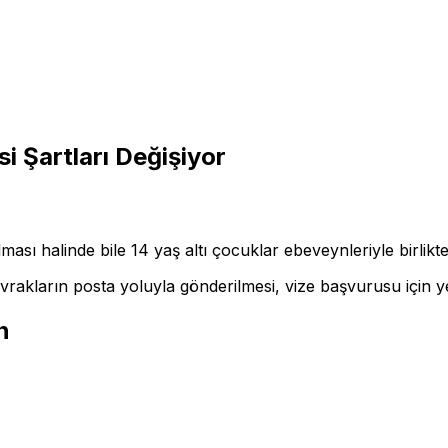
si Şartları Değişiyor
olması halinde bile 14 yaş altı çocuklar ebeveynleriyle birli
akların posta yoluyla gönderilmesi, vize başvurusu için yet
n