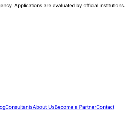
. Applications are evaluated by official institutions.
log
Consultants
About Us
Become a Partner
Contact