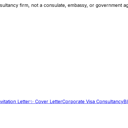
tancy firm, not a consulate, embassy, or government agency
nvitation Letter
✨
Cover Letter
Corporate Visa Consultancy
B