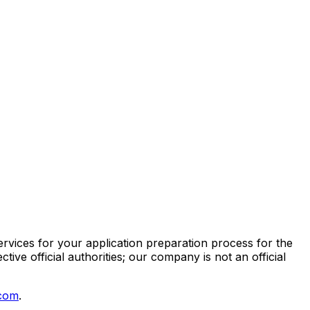
vices for your application preparation process for the
ive official authorities; our company is not an official
.com
.