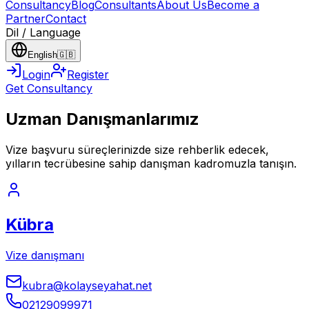
Consultancy
Blog
Consultants
About Us
Become a
Partner
Contact
Dil / Language
English
🇬🇧
Login
Register
Get Consultancy
Uzman Danışmanlarımız
Vize başvuru süreçlerinizde size rehberlik edecek,
yılların tecrübesine sahip danışman kadromuzla tanışın.
Kübra
Vize danışmanı
kubra@kolayseyahat.net
02129099971