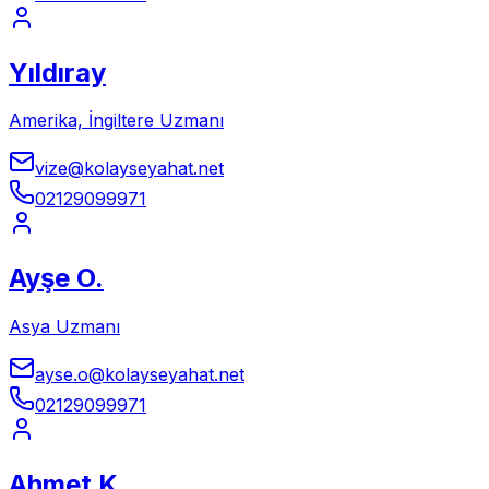
Yıldıray
Amerika, İngiltere Uzmanı
vize@kolayseyahat.net
02129099971
Ayşe O.
Asya Uzmanı
ayse.o@kolayseyahat.net
02129099971
Ahmet K.