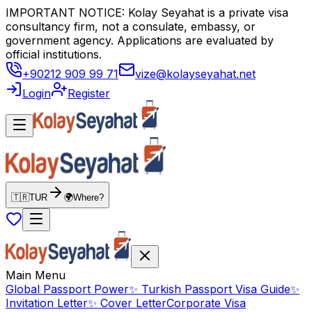
IMPORTANT NOTICE: Kolay Seyahat is a private visa
consultancy firm, not a consulate, embassy, or
government agency. Applications are evaluated by
official institutions.
+90212 909 99 71
vize@kolayseyahat.net
Login
Register
🇹🇷
TUR
🌍
Where?
Main Menu
Global Passport Power
✨
Turkish Passport Visa Guide
✨
Invitation Letter
✨
Cover Letter
Corporate Visa