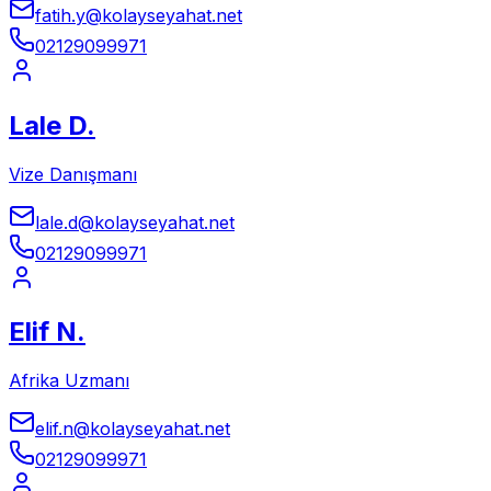
fatih.y@kolayseyahat.net
02129099971
Lale D.
Vize Danışmanı
lale.d@kolayseyahat.net
02129099971
Elif N.
Afrika Uzmanı
elif.n@kolayseyahat.net
02129099971