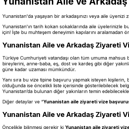
Yunanistan Aile ve Arkadaş 
Yunanistan'da yaşayan bir arkadaşınızı veya aile üyenizi 
Yunanistan'ın tarih kokan sokaklarında aile üyelerinizle bu
için! İşte bu muhteşem deneyimin kapılarını aralamadan 
Yunanistan Aile ve Arkadaş Ziyareti V
Türkiye Cumhuriyeti vatandaşı olan tüm umuma mahsus b
bireylerini, anne-baba, eş, dost ve kardeş gibi diğer yakınla
güne kadar uzaması mümkündür.
Yanı sıra bu vize tipine başvuru yapmak isteyen kişilerin, b
olduğunda ise öncelikli liste içerisinde gösterilebilecek b
Yunanistan’da bulunan diğer yakınların temin edebilecekler
Diğer detaylar ve “
Yunanistan aile ziyareti vize başvurus
Yunanistan Aile ve Arkadaş Ziyareti V
Öncelikle bilinmesi gerekir ki
Yunanistan aile ziyareti vi