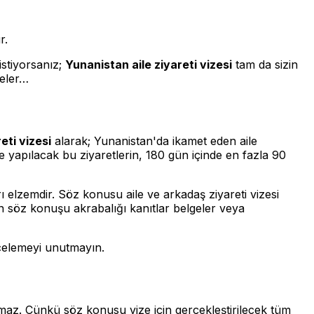
r.
istiyorsanız;
Yunanistan aile ziyareti vizesi
tam da sizin
geler…
eti vizesi
alarak; Yunanistan'da ikamet eden aile
ile yapılacak bu ziyaretlerin, 180 gün içinde en fazla 90
rı elzemdir. Söz konusu aile ve arkadaş ziyareti vizesi
çin söz konuşu akrabalığı kanıtlar belgeler veya
celemeyi unutmayın.
z. Çünkü söz konusu vize için gerçekleştirilecek tüm