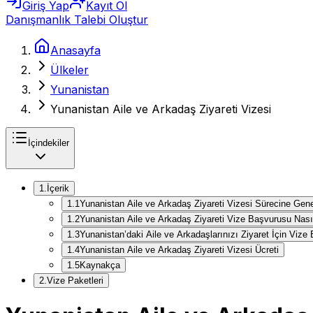
Giriş Yap
Kayıt Ol
Danışmanlık Talebi Oluştur
Anasayfa
Ülkeler
Yunanistan
Yunanistan Aile ve Arkadaş Ziyareti Vizesi
İçindekiler
1
.
İçerik
1
.
1
Yunanistan Aile ve Arkadaş Ziyareti Vizesi Sürecine Gen
1
.
2
Yunanistan Aile ve Arkadaş Ziyareti Vize Başvurusu Nasıl
1
.
3
Yunanistan’daki Aile ve Arkadaşlarınızı Ziyaret İçin Vize
1
.
4
Yunanistan Aile ve Arkadaş Ziyareti Vizesi Ücreti
1
.
5
Kaynakça
2
.
Vize Paketleri