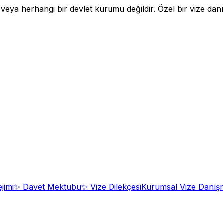
a herhangi bir devlet kurumu değildir. Özel bir vize danışm
jimi
✨
Davet Mektubu
✨
Vize Dilekçesi
Kurumsal Vize Danışm