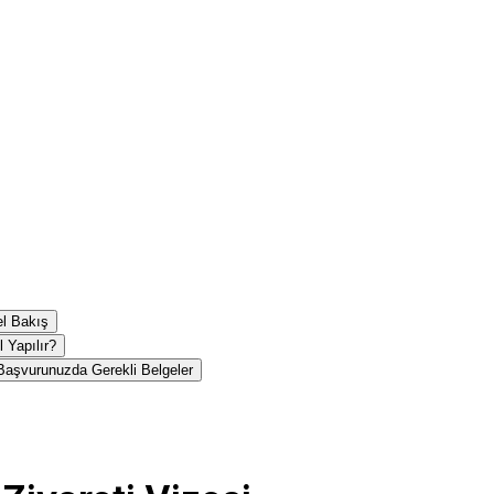
el Bakış
 Yapılır?
 Başvurunuzda Gerekli Belgeler