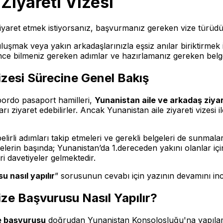
Ziyareti Vizesi
ziyaret etmek istiyorsanız, başvurmanız gereken vize türüdü
luşmak veya yakın arkadaşlarınızla eşsiz anılar biriktirmek 
önce bilmeniz gereken adımlar ve hazırlamanız gereken bel
izesi Sürecine Genel Bakış
ordo pasaport hamilleri,
Yunanistan aile ve arkadaş ziyar
rı ziyaret edebilirler. Ancak Yunanistan aile ziyareti vizesi 
elirli adımları takip etmeleri ve gerekli belgeleri de sunmala
elgelerin başında; Yunanistan’da 1.dereceden yakını olanlar i
i davetiyeler gelmektedir.
u nasıl yapılır
” sorusunun cevabı için yazının devamını in
ize Başvurusu Nasıl Yapılır?
ze başvurusu
doğrudan Yunanistan Konsolosluğu'na yapılama