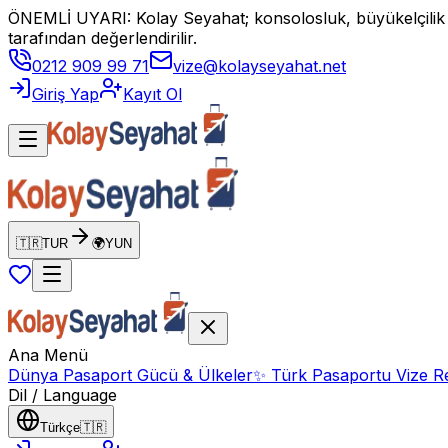
ÖNEMLİ UYARI: Kolay Seyahat; konsolosluk, büyükelçilik vey
tarafından değerlendirilir.
0212 909 99 71
vize@kolayseyahat.net
Giriş Yap
Kayıt Ol
🇹🇷
TUR
🌍
YUN
Ana Menü
Dünya Pasaport Gücü & Ülkeler
✨
Türk Pasaportu Vize Re
Dil / Language
Türkçe
🇹🇷