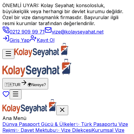
ÖNEMLİ UYARI: Kolay Seyahat; konsolosluk,
büyükelçilik veya herhangi bir devlet kurumu değildir.
Özel bir vize danışmanlık firmasıdır. Başvurular ilgili
resmi kurumlar tarafından değerlendirilir.
0212 909 99 71
vize@kolayseyahat.net
Giriş Yap
Kayıt Ol
🇹🇷
TUR
🌍
Nereye?
Ana Menü
Dünya Pasaport Gücü & Ülkeler
✨
Türk Pasaportu Vize
Rejimi
✨
Davet Mektubu
✨
Vize Dilekçesi
Kurumsal Vize