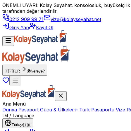
ÖNEMLİ UYARI: Kolay Seyahat; konsolosluk, büyükelçilik vey
tarafından değerlendirilir.
0212 909 99 71
vize@kolayseyahat.net
Giriş Yap
Kayıt Ol
🇹🇷
TUR
🌍
Nereye?
Ana Menü
Dünya Pasaport Gücü & Ülkeler
✨
Türk Pasaportu Vize Re
Dil / Language
Türkçe
🇹🇷