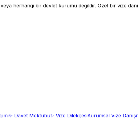
a herhangi bir devlet kurumu değildir. Özel bir vize danışm
jimi
✨
Davet Mektubu
✨
Vize Dilekçesi
Kurumsal Vize Danışm