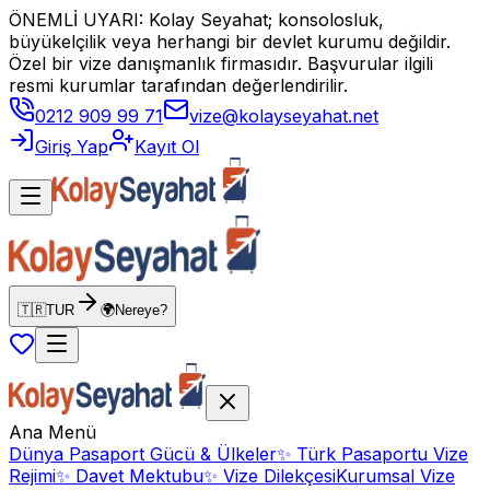
ÖNEMLİ UYARI: Kolay Seyahat; konsolosluk,
büyükelçilik veya herhangi bir devlet kurumu değildir.
Özel bir vize danışmanlık firmasıdır. Başvurular ilgili
resmi kurumlar tarafından değerlendirilir.
0212 909 99 71
vize@kolayseyahat.net
Giriş Yap
Kayıt Ol
🇹🇷
TUR
🌍
Nereye?
Ana Menü
Dünya Pasaport Gücü & Ülkeler
✨
Türk Pasaportu Vize
Rejimi
✨
Davet Mektubu
✨
Vize Dilekçesi
Kurumsal Vize