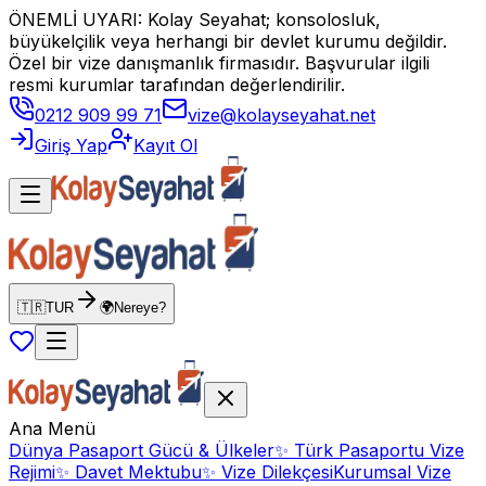
ÖNEMLİ UYARI: Kolay Seyahat; konsolosluk,
büyükelçilik veya herhangi bir devlet kurumu değildir.
Özel bir vize danışmanlık firmasıdır. Başvurular ilgili
resmi kurumlar tarafından değerlendirilir.
0212 909 99 71
vize@kolayseyahat.net
Giriş Yap
Kayıt Ol
🇹🇷
TUR
🌍
Nereye?
Ana Menü
Dünya Pasaport Gücü & Ülkeler
✨
Türk Pasaportu Vize
Rejimi
✨
Davet Mektubu
✨
Vize Dilekçesi
Kurumsal Vize