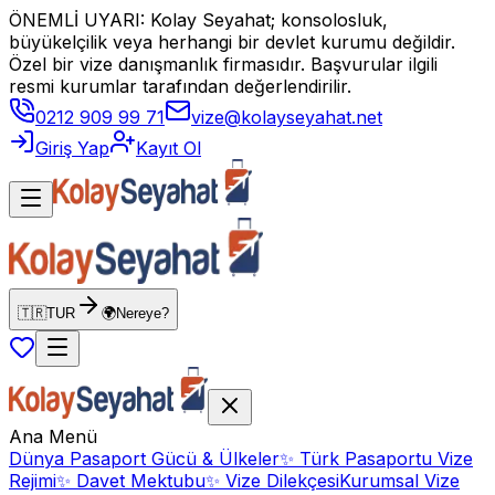
ÖNEMLİ UYARI: Kolay Seyahat; konsolosluk,
büyükelçilik veya herhangi bir devlet kurumu değildir.
Özel bir vize danışmanlık firmasıdır. Başvurular ilgili
resmi kurumlar tarafından değerlendirilir.
0212 909 99 71
vize@kolayseyahat.net
Giriş Yap
Kayıt Ol
🇹🇷
TUR
🌍
Nereye?
Ana Menü
Dünya Pasaport Gücü & Ülkeler
✨
Türk Pasaportu Vize
Rejimi
✨
Davet Mektubu
✨
Vize Dilekçesi
Kurumsal Vize