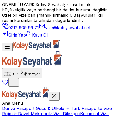
ÖNEMLİ UYARI: Kolay Seyahat; konsolosluk,
büyükelçilik veya herhangi bir devlet kurumu değildir.
Özel bir vize danışmanlık firmasıdır. Başvurular ilgili
resmi kurumlar tarafından değerlendirilir.
0212 909 99 71
vize@kolayseyahat.net
Giriş Yap
Kayıt Ol
🇹🇷
TUR
🌍
Nereye?
Ana Menü
Dünya Pasaport Gücü & Ülkeler
✨
Türk Pasaportu Vize
Rejimi
✨
Davet Mektubu
✨
Vize Dilekçesi
Kurumsal Vize