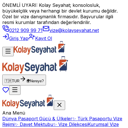
ÖNEMLİ UYARI: Kolay Seyahat; konsolosluk,
büyükelçilik veya herhangi bir devlet kurumu değildir.
Özel bir vize danışmanlık firmasıdır. Başvurular ilgili
resmi kurumlar tarafından değerlendirilir.
0212 909 99 71
vize@kolayseyahat.net
Giriş Yap
Kayıt Ol
🇹🇷
TUR
🌍
Nereye?
Ana Menü
Dünya Pasaport Gücü & Ülkeler
✨
Türk Pasaportu Vize
Rejimi
✨
Davet Mektubu
✨
Vize Dilekçesi
Kurumsal Vize