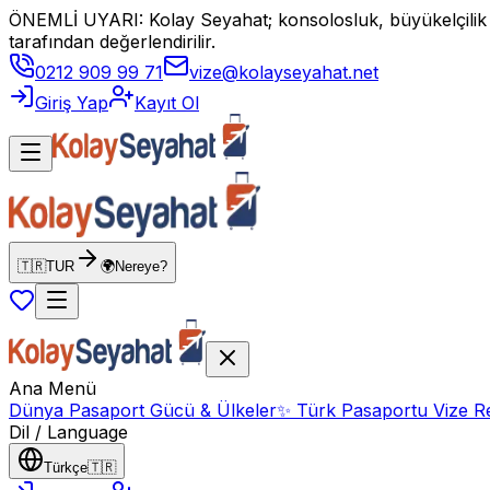
ÖNEMLİ UYARI: Kolay Seyahat; konsolosluk, büyükelçilik vey
tarafından değerlendirilir.
0212 909 99 71
vize@kolayseyahat.net
Giriş Yap
Kayıt Ol
🇹🇷
TUR
🌍
Nereye?
Ana Menü
Dünya Pasaport Gücü & Ülkeler
✨
Türk Pasaportu Vize Re
Dil / Language
Türkçe
🇹🇷