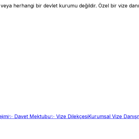
a herhangi bir devlet kurumu değildir. Özel bir vize danışm
jimi
✨
Davet Mektubu
✨
Vize Dilekçesi
Kurumsal Vize Danışm