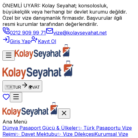
ÖNEMLİ UYARI: Kolay Seyahat; konsolosluk,
büyükelçilik veya herhangi bir devlet kurumu değildir.
Özel bir vize danışmanlık firmasıdır. Başvurular ilgili
resmi kurumlar tarafından değerlendirilir.
0212 909 99 71
vize@kolayseyahat.net
Giriş Yap
Kayıt Ol
🇹🇷
TUR
🌍
VAT
Ana Menü
Dünya Pasaport Gücü & Ülkeler
✨
Türk Pasaportu Vize
Rejimi
✨
Davet Mektubu
✨
Vize Dilekçesi
Kurumsal Vize