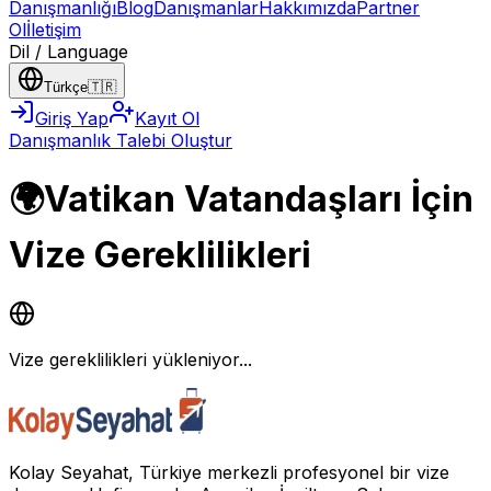
Danışmanlığı
Blog
Danışmanlar
Hakkımızda
Partner
Ol
İletişim
Dil / Language
Türkçe
🇹🇷
Giriş Yap
Kayıt Ol
Danışmanlık Talebi Oluştur
🌍
Vatikan Vatandaşları İçin
Vize Gereklilikleri
Vize gereklilikleri yükleniyor...
Kolay Seyahat, Türkiye merkezli profesyonel bir vize