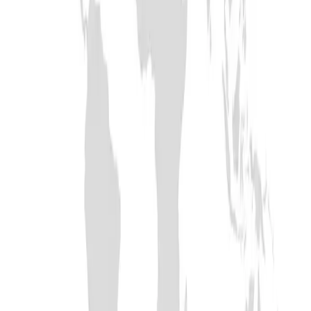
Singapur Vizesi için danışmanlık
talebi oluşturun.
Belgelerinizin hazırlanması, randevu ve süreç hakkında
danışmanlık sağlayalım.
0212 909 99 71'i Ara
Danışmanlık Talebi
Yorumlar ve Deneyimler
(
0
)
+ Yorum Ekle
Kolay Seyahat, Türkiye merkezli profesyonel bir vize
danışmanlık firmasıdır. Amerika, İngiltere, Schengen ve
dünya genelinde birçok ülke için başvuru hazırlık
sürecinizde, evrak düzenlenmesinden randevu takibine
kadar kapsamlı danışmanlık sağlıyoruz. Vize kararları
tamamen ilgili resmi makamlara ait olup, firmamız resmi
bir kurum değildir.