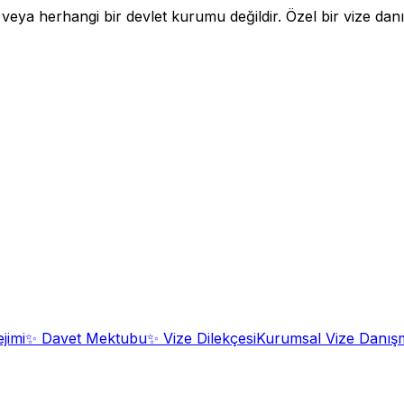
a herhangi bir devlet kurumu değildir. Özel bir vize danışm
jimi
✨
Davet Mektubu
✨
Vize Dilekçesi
Kurumsal Vize Danışm