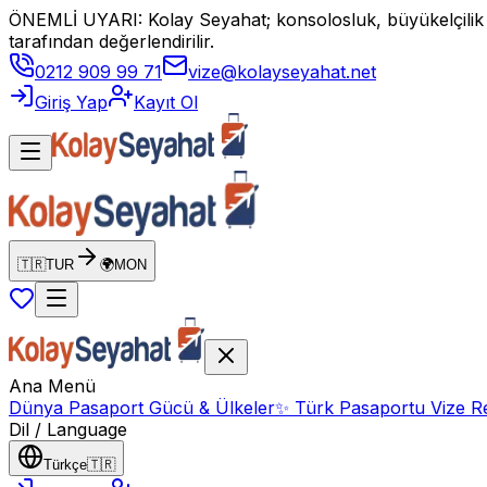
ÖNEMLİ UYARI: Kolay Seyahat; konsolosluk, büyükelçilik vey
tarafından değerlendirilir.
0212 909 99 71
vize@kolayseyahat.net
Giriş Yap
Kayıt Ol
🇹🇷
TUR
🌍
MON
Ana Menü
Dünya Pasaport Gücü & Ülkeler
✨
Türk Pasaportu Vize Re
Dil / Language
Türkçe
🇹🇷