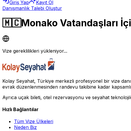
Giriş Yap
Kayıt Ol
Danışmanlık Talebi Oluştur
🇲🇨
Monako Vatandaşları İçin
Vize gereklilikleri yükleniyor...
Kolay Seyahat, Türkiye merkezli profesyonel bir vize danı
evrak düzenlenmesinden randevu takibine kadar kapsamlı da
Ayrıca uçak bileti, otel rezervasyonu ve seyahat teknolojil
Hızlı Bağlantılar
Tüm Vize Ülkeleri
Neden Biz