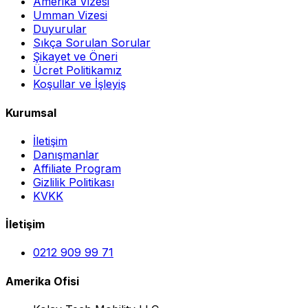
Amerika Vizesi
Umman Vizesi
Duyurular
Sıkça Sorulan Sorular
Şikayet ve Öneri
Ücret Politikamız
Koşullar ve İşleyiş
Kurumsal
İletişim
Danışmanlar
Affiliate Program
Gizlilik Politikası
KVKK
İletişim
0212 909 99 71
Amerika Ofisi