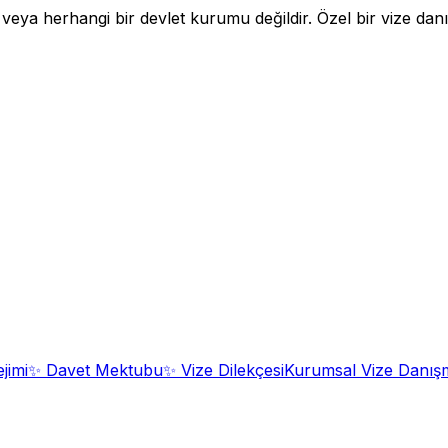
a herhangi bir devlet kurumu değildir. Özel bir vize danışm
jimi
✨
Davet Mektubu
✨
Vize Dilekçesi
Kurumsal Vize Danışm