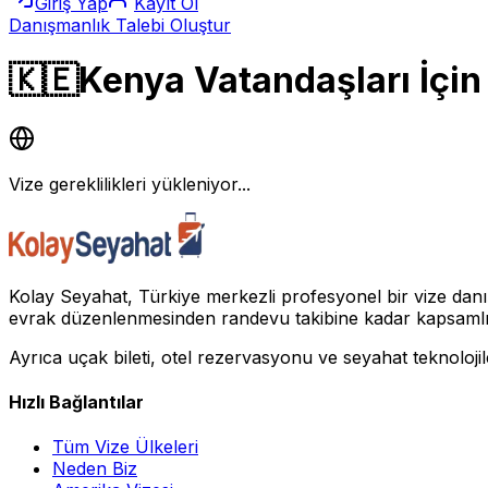
Giriş Yap
Kayıt Ol
Danışmanlık Talebi Oluştur
🇰🇪
Kenya Vatandaşları İçin 
Vize gereklilikleri yükleniyor...
Kolay Seyahat, Türkiye merkezli profesyonel bir vize danı
evrak düzenlenmesinden randevu takibine kadar kapsamlı da
Ayrıca uçak bileti, otel rezervasyonu ve seyahat teknolojil
Hızlı Bağlantılar
Tüm Vize Ülkeleri
Neden Biz