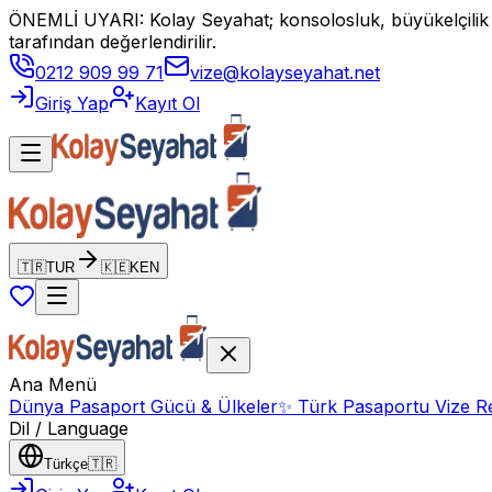
ÖNEMLİ UYARI: Kolay Seyahat; konsolosluk, büyükelçilik vey
tarafından değerlendirilir.
0212 909 99 71
vize@kolayseyahat.net
Giriş Yap
Kayıt Ol
🇹🇷
TUR
🇰🇪
KEN
Ana Menü
Dünya Pasaport Gücü & Ülkeler
✨
Türk Pasaportu Vize Re
Dil / Language
Türkçe
🇹🇷