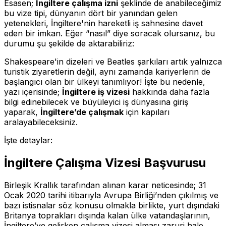
Esasen;
İngiltere çalışma izni
şeklinde de anabileceğimiz
bu vize tipi, dünyanın dört bir yanından gelen
yetenekleri, İngiltere'nin hareketli iş sahnesine davet
eden bir imkan. Eğer “nasıl” diye soracak olursanız, bu
durumu şu şekilde de aktarabiliriz:
Shakespeare'in dizeleri ve Beatles şarkıları artık yalnızca
turistik ziyaretlerin değil, aynı zamanda kariyerlerin de
başlangıcı olan bir ülkeyi tanımlıyor! İşte bu nedenle,
yazı içerisinde;
İngiltere iş vizesi
hakkında daha fazla
bilgi edinebilecek ve büyüleyici iş dünyasına giriş
yaparak,
İngiltere’de çalışmak
için kapıları
aralayabileceksiniz.
İşte detaylar:
İngiltere Çalışma Vizesi Başvurusu
Birleşik Krallık tarafından alınan karar neticesinde; 31
Ocak 2020 tarihi itibarıyla Avrupa Birliği’nden çıkılmış ve
bazı istisnalar söz konusu olmakla birlikte, yurt dışındaki
Britanya toprakları dışında kalan ülke vatandaşlarının,
İngiltere’ye gelirken çalışma vizesi alması zaruri hale