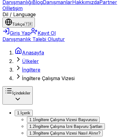
Danışmanlığı
Blog
Danışmanlar
Hakkımızda
Partner
Ol
İletişim
Dil / Language
Türkçe
🇹🇷
Giriş Yap
Kayıt Ol
Danışmanlık Talebi Oluştur
Anasayfa
Ülkeler
İngiltere
İngiltere Çalışma Vizesi
İçindekiler
1
.
İçerik
1
.
1
İngiltere Çalışma Vizesi Başvurusu
1
.
2
İngiltere Çalışma İzni Başvuru Şartları
1
.
3
İngiltere Çalışma Vizesi Nasıl Alınır?