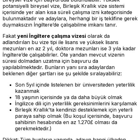
potansiyelli bireysel vize, Birleşik Krallık vize sistemi
içerisinde yer alan kısa süreli çalışma izni kategorisinde
bulunmaktadır ve adaylara, herhangi bir iş teklifine gerek
duymaksızın İngiltere’de çalışabilme imkanı tanır.
Fakat
yeni İngiltere çalışma vizesi
olarak da
adlandırılan bu vize tipi ile lisans ve yüksek lisans
mezunları en az 2 yıl, doktora mezunları ise 3 yıla kadar
İngiltere’de çalışabilirler. Öte yandan mevcut vizenin
süresi dolmadan uzatma için başvuru da
yapılabilmektedir. Bunların yanı sıra adaylardan
beklenen diğer şartları ise şu şekilde sıralayabiliriz:
Son 5yıl içinde listelenen bir üniversiteden yeterlilik
kazanmak
18 yaşının içerisinde ya da daha büyük olmak
İngilizce dili için yeterlilik gereksinimlerini karşılamak
Birleşik Krallık'ta kendinizi desteklemek için yeterli
paraya sahip olmak (Bu koşul içerisinde, başvuru
sahibinin hesabında en az 1.270£ olması da
gerekmektedir.)
Dikkat: Tüm bunların yanında, adayın hangi ülkeden