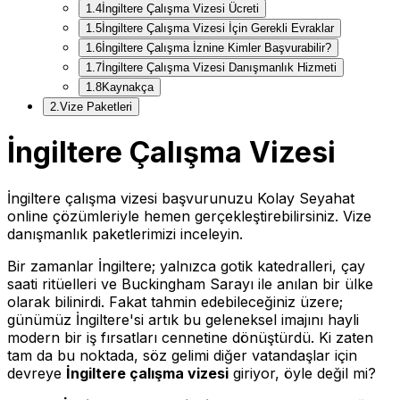
1
.
4
İngiltere Çalışma Vizesi Ücreti
1
.
5
İngiltere Çalışma Vizesi İçin Gerekli Evraklar
1
.
6
İngiltere Çalışma İznine Kimler Başvurabilir?
1
.
7
İngiltere Çalışma Vizesi Danışmanlık Hizmeti
1
.
8
Kaynakça
2
.
Vize Paketleri
İngiltere Çalışma Vizesi
İngiltere çalışma vizesi başvurunuzu Kolay Seyahat
online çözümleriyle hemen gerçekleştirebilirsiniz. Vize
danışmanlık paketlerimizi inceleyin.
Bir zamanlar İngiltere; yalnızca gotik katedralleri, çay
saati ritüelleri ve Buckingham Sarayı ile anılan bir ülke
olarak bilinirdi. Fakat tahmin edebileceğiniz üzere;
günümüz İngiltere'si artık bu geleneksel imajını hayli
modern bir iş fırsatları cennetine dönüştürdü. Ki zaten
tam da bu noktada, söz gelimi diğer vatandaşlar için
devreye
İngiltere çalışma vizesi
giriyor, öyle değil mi?