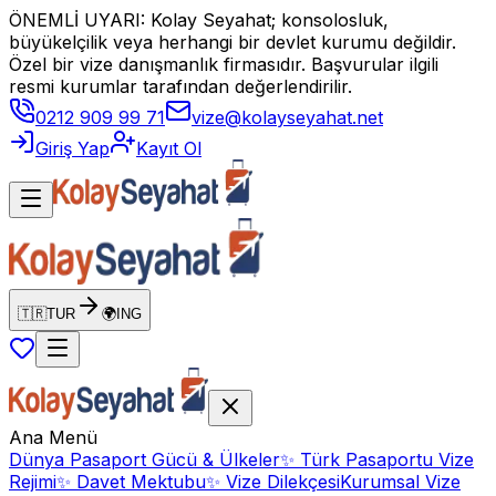
ÖNEMLİ UYARI: Kolay Seyahat; konsolosluk,
büyükelçilik veya herhangi bir devlet kurumu değildir.
Özel bir vize danışmanlık firmasıdır. Başvurular ilgili
resmi kurumlar tarafından değerlendirilir.
0212 909 99 71
vize@kolayseyahat.net
Giriş Yap
Kayıt Ol
🇹🇷
TUR
🌍
ING
Ana Menü
Dünya Pasaport Gücü & Ülkeler
✨
Türk Pasaportu Vize
Rejimi
✨
Davet Mektubu
✨
Vize Dilekçesi
Kurumsal Vize