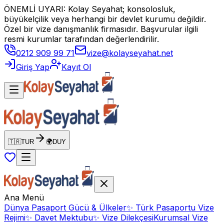
ÖNEMLİ UYARI: Kolay Seyahat; konsolosluk,
büyükelçilik veya herhangi bir devlet kurumu değildir.
Özel bir vize danışmanlık firmasıdır. Başvurular ilgili
resmi kurumlar tarafından değerlendirilir.
0212 909 99 71
vize@kolayseyahat.net
Giriş Yap
Kayıt Ol
🇹🇷
TUR
🌍
DUY
Ana Menü
Dünya Pasaport Gücü & Ülkeler
✨
Türk Pasaportu Vize
Rejimi
✨
Davet Mektubu
✨
Vize Dilekçesi
Kurumsal Vize