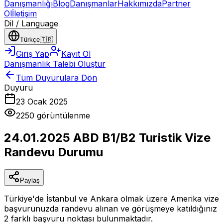
Danışmanlığı
Blog
Danışmanlar
Hakkımızda
Partner
Ol
İletişim
Dil / Language
Türkçe
🇹🇷
Giriş Yap
Kayıt Ol
Danışmanlık Talebi Oluştur
Tüm Duyurulara Dön
Duyuru
23 Ocak 2025
2250
görüntülenme
24.01.2025 ABD B1/B2 Turistik Vize
Randevu Durumu
Paylaş
Türkiye'de İstanbul ve Ankara olmak üzere Amerika vize
başvurunuzda randevu alınan ve görüşmeye katıldığınız
2 farklı başvuru noktası bulunmaktadır.