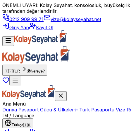
ÖNEMLİ UYARI: Kolay Seyahat; konsolosluk, büyükelçilik vey
tarafından değerlendirilir.
0212 909 99 71
vize@kolayseyahat.net
Giriş Yap
Kayıt Ol
🇹🇷
TUR
🌍
Nereye?
Ana Menü
Dünya Pasaport Gücü & Ülkeler
✨
Türk Pasaportu Vize Re
Dil / Language
Türkçe
🇹🇷