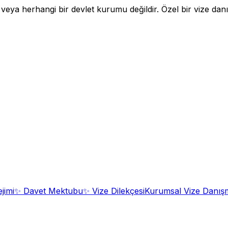
a herhangi bir devlet kurumu değildir. Özel bir vize danışm
jimi
✨
Davet Mektubu
✨
Vize Dilekçesi
Kurumsal Vize Danışm